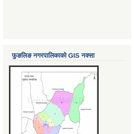
फुङलिङ नगरपालिकाको GIS नक्सा