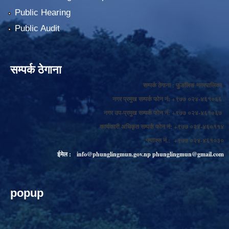
Public Hearing
Public Audit
सम्पर्क ठेगाना
सम्पर्क ठेगाना : फुङलिङ नगरपालिका
नगर प्रमुख सम्पर्क फोन नं: +९७७ ०२४-४६१०६६
नगर उप-प्रमुख सम्पर्क फोन नं: +९७७ ०२४-४६१०६७
कार्यकारी अधिकृत सम्पर्क फोन नं: +९७७ ०२४-४६०११४
फ्याक्स नं.: +९७७ ०२४-४६१०३०
ईमेल :
info@phunglingmun.gov.np
phunglingmun@gmail.com
popup