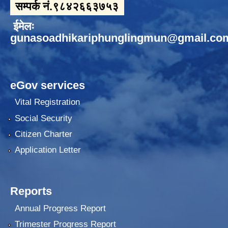
सम्पर्क नं.९८४२६६३७५३
ईमेलः
gunasoadhikariphunglingmun@gmail.co
eGov services
Vital Registration
Social Security
Citizen Charter
Application Letter
Reports
Annual Progress Report
Trimester Progress Report