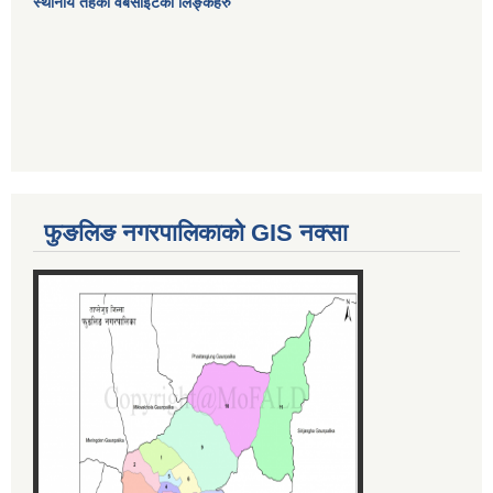
स्थानीय तहका वेबसाईटको लिङ्कहरु
फुङलिङ नगरपालिकाको GIS नक्सा