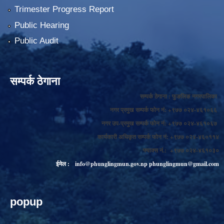
Trimester Progress Report
Public Hearing
Public Audit
सम्पर्क ठेगाना
सम्पर्क ठेगाना : फुङलिङ नगरपालिका
नगर प्रमुख सम्पर्क फोन नं: +९७७ ०२४-४६१०६६
नगर उप-प्रमुख सम्पर्क फोन नं: +९७७ ०२४-४६१०६७
कार्यकारी अधिकृत सम्पर्क फोन नं: +९७७ ०२४-४६०११४
फ्याक्स नं.: +९७७ ०२४-४६१०३०
ईमेल :
info@phunglingmun.gov.np
phunglingmun@gmail.com
popup