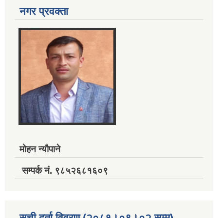
नगर प्रवक्ता
मोहन न्यौपाने
सम्पर्क नं. ९८५२६८१६०९
सुची दर्ता विवरण (२०८१।०९।०२ सम्म)