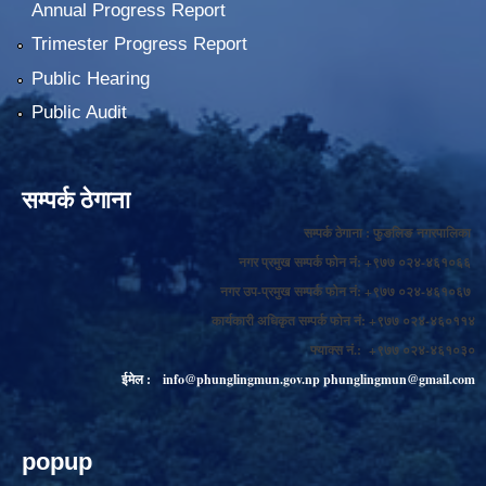
Annual Progress Report
Trimester Progress Report
Public Hearing
Public Audit
सम्पर्क ठेगाना
सम्पर्क ठेगाना : फुङलिङ नगरपालिका
नगर प्रमुख सम्पर्क फोन नं: +९७७ ०२४-४६१०६६
नगर उप-प्रमुख सम्पर्क फोन नं: +९७७ ०२४-४६१०६७
कार्यकारी अधिकृत सम्पर्क फोन नं: +९७७ ०२४-४६०११४
फ्याक्स नं.: +९७७ ०२४-४६१०३०
ईमेल :
info@phunglingmun.gov.np
phunglingmun@gmail.com
popup