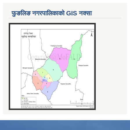
फुङलिङ नगरपालिकाको GIS नक्सा