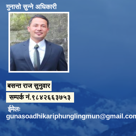
गुनासो सुन्ने अधिकारी
बसन्त राज सुनुवार
सम्पर्क नं.९८४२६६३७५३
ईमेलः
gunasoadhikariphunglingmun@gmail.co