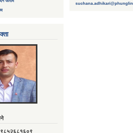
ेदन फाराम
suchana.adhikari@phungli
ाम
क्ता
ने
नं. ९८५२६८१६०९