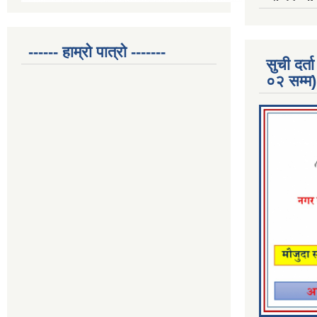
------ हाम्रो पात्रो -------
सुची दर
०२ सम्म)