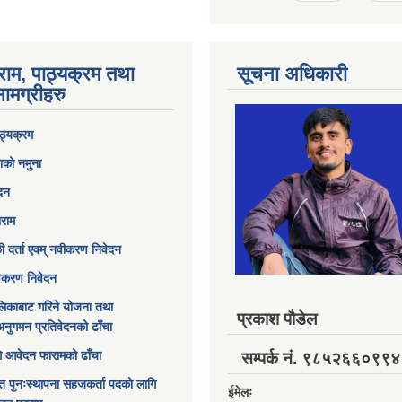
राम, पाठ्यक्रम तथा
सूचना अधिकारी
ामग्रीहरु
ठ्यक्रम
ाको नमुना
ेदन
ाराम
छी दर्ता एवम् नवीकरण निवेदन
विकरण निवेदन
िकाबाट गरिने योजना तथा
प्रकाश पौडेल
अनुगमन प्रतिवेदनको ढाँचा
ागि आवेदन फारामको ढाँचा
सम्पर्क नं. ९८५२६६०९९४
त पुनःस्थापना सहजकर्ता पदको लागि
ईमेलः