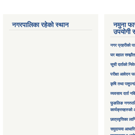
नगरपालिका रहेको स्थान
नमुना फा
उपयोगी स
नगर प्रहरीको पा
घर बहाल सम्झौत
सूची दर्ताको निव
परीक्षा आवेदन फ
कृषि तथा पशुपन्
व्यवसाय दर्ता न
फुङलिङ नगरपाल
कार्यक्रमहरुको 
छात्रवृत्तिका ल
समुदायमा आधारि