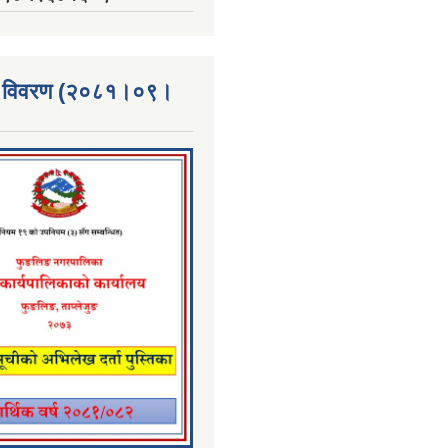
्ता विवरण (२०८१।०९।