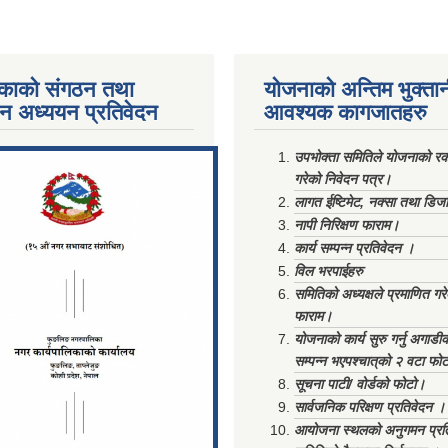
काको संगठन तथा
योजनाको अन्तिम भुक्ता
पन अध्ययन प्रतिवेदन
आवश्यक कागजातहरु
ments/Al...
उपभोक्ता समितिले योजनाको रकम
गरेको निवेदन पत्र।
लागत ईष्टिमेट, नक्सा तथा डिज
नापी निरिक्षण फाराम।
कार्य सम्पन्न प्रतिवेदन ।
विल भरपाईहरु
समितिको अध्यक्षले प्रमाणित गर
फाराम।
योजनाको कार्य सुरु गर्नु अगाडी
सम्पन्न भएपश्चात्‌को २ वटा फो
सूचना पाटी/ वोर्डको फोटो।
सार्वजनिक परिक्षण प्रतिवेदन ।
आयोजना स्थलको अनुगमन प्रत