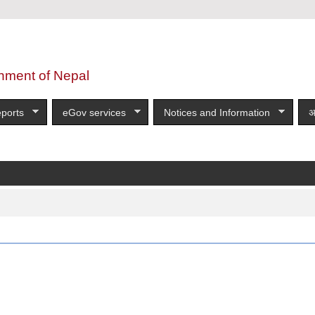
nment of Nepal
ports
eGov services
Notices and Information
अ