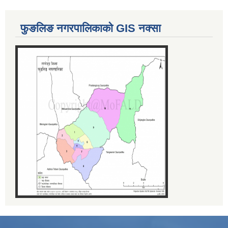
फुङलिङ नगरपालिकाको GIS नक्सा