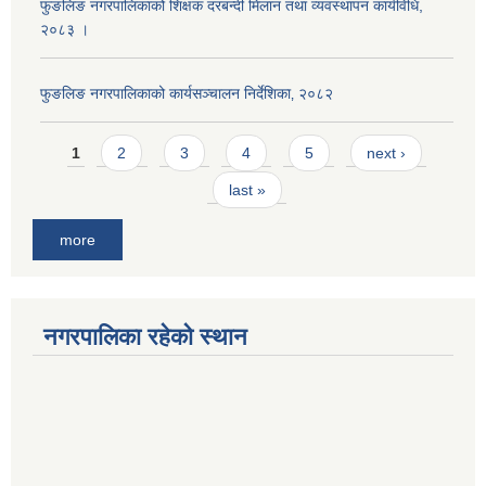
फुङलिङ नगरपालिकाको शिक्षक दरबन्दी मिलान तथा व्यवस्थापन कार्यविधि,
२०८३ ।
फुङलिङ नगरपालिकाको कार्यसञ्चालन निर्देशिका‚ २०८२
Pages
1
2
3
4
5
next ›
last »
more
नगरपालिका रहेको स्थान