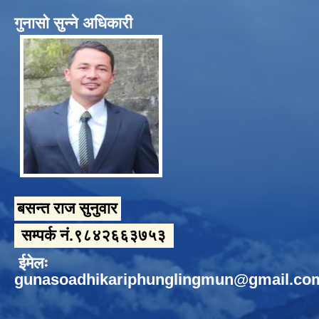
गुनासो सुन्ने अधिकारी
बसन्त राज सुनुवार
सम्पर्क नं.९८४२६६३७५३
ईमेलः
gunasoadhikariphunglingmun@gmail.co