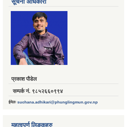
सूचना अधिकारी
प्रकाश पौडेल
सम्पर्क नं. ९८५२६६०९९४
ईमेलः
suchana.adhikari@phunglingmun.gov.np
महत्वपूर्ण लिङ्कहरु