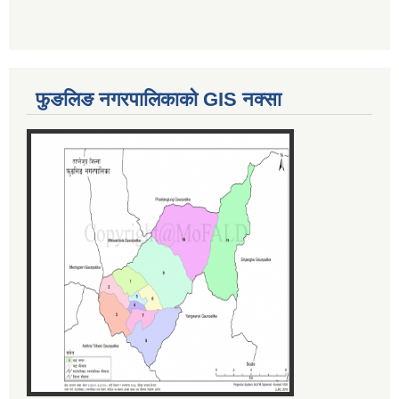
फुङलिङ नगरपालिकाको GIS नक्सा