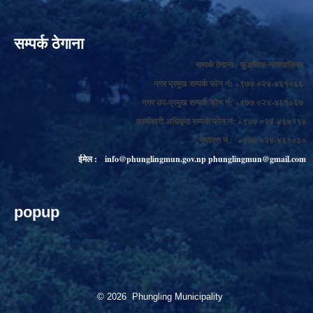
सम्पर्क ठेगाना
सम्पर्क ठेगाना : फुङलिङ नगरपालिका
नगर प्रमुख सम्पर्क फोन नं: +९७७ ०२४-४६१०६६
नगर उप-प्रमुख सम्पर्क फोन नं: +९७७ ०२४-४६१०६७
कार्यकारी अधिकृत सम्पर्क फोन नं: +९७७ ०२४-४६०११४
फ्याक्स नं.: +९७७ ०२४-४६१०३०
ईमेल :
info@phunglingmun.gov.np
phunglingmun@gmail.com
popup
© 2026 Phungling Municipality