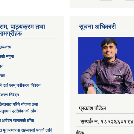
राम, पाठ्यक्रम तथा
सूचना अधिकारी
ामग्रीहरु
ठ्यक्रम
ाको नमुना
ेदन
ाराम
छी दर्ता एवम् नवीकरण निवेदन
विकरण निवेदन
िकाबाट गरिने योजना तथा
प्रकाश पौडेल
अनुगमन प्रतिवेदनको ढाँचा
ागि आवेदन फारामको ढाँचा
सम्पर्क नं. ९८५२६६०९९४
त पुनःस्थापना सहजकर्ता पदको लागि
ईमेलः