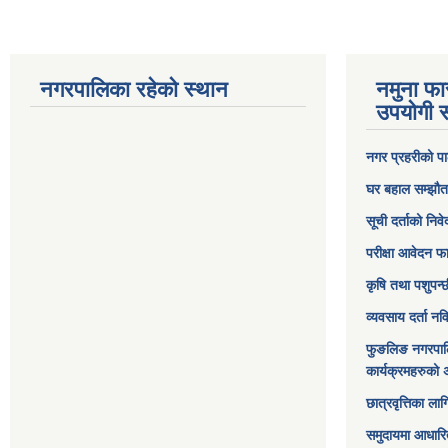
नगरपालिका रहेको स्थान
नमुना फा
उपयोगी स
नगर प्रहरीको पा
घर बहाल सम्झौत
सूची दर्ताको निव
परीक्षा आवेदन फ
कृषि तथा पशुपन्
व्यवसाय दर्ता न
फुङलिङ नगरपाल
कार्यक्रमहरुको 
छात्रवृत्तिका ल
समुदायमा आधारि