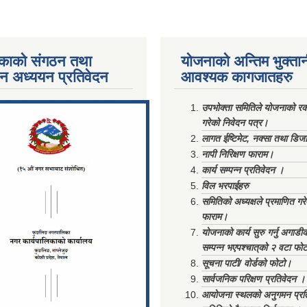
काको संगठन तथा
योजनाको अन्तिम भुक्ता
पन अध्ययन प्रतिवेदन
आवश्यक कागजातहरु
ments/Al...
उपभोक्ता समितिले योजनाको रकम
गरेको निवेदन पत्र।
लागत ईष्टिमेट, नक्सा तथा डिज
नापी निरिक्षण फाराम।
कार्य सम्पन्न प्रतिवेदन ।
विल भरपाईहरु
समितिको अध्यक्षले प्रमाणित गर
फाराम।
योजनाको कार्य सुरु गर्नु अगाडी
सम्पन्न भएपश्चात्‌को २ वटा फो
सूचना पाटी/ वोर्डको फोटो।
सार्वजनिक परिक्षण प्रतिवेदन ।
आयोजना स्थलको अनुगमन प्रत