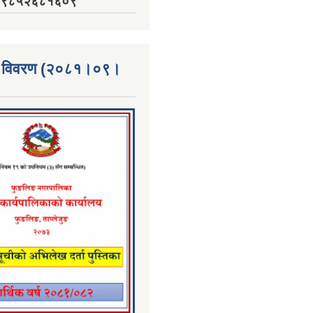
नं. ९८५२६८१६०९
्ता विवरण (२०८१।०९।