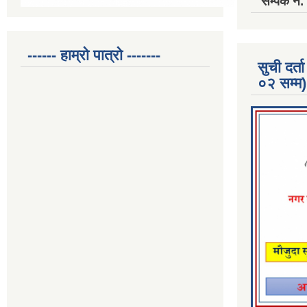
सम्पर्क 
------ हाम्रो पात्रो -------
सुची दर
०२ सम्म)