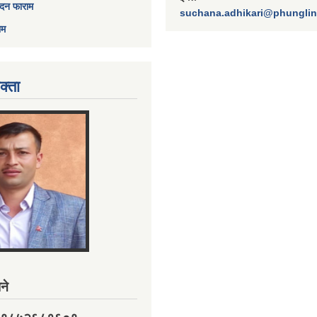
ेदन फाराम
suchana.adhikari@phungli
ाम
क्ता
ने