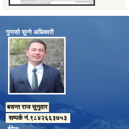
गुनासो सुन्ने अधिकारी
बसन्त राज सुनुवार
सम्पर्क नं.९८४२६६३७५३