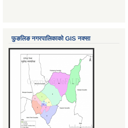
फुङलिङ नगरपालिकाको GIS नक्सा