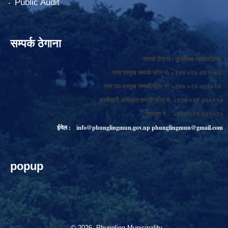
Public Audit
सम्पर्क ठेगाना
सम्पर्क ठेगाना : फुङलिङ नगरपालिका
नगर प्रमुख सम्पर्क फोन नं: +९७७ ०२४-४६१०६६
नगर उप-प्रमुख सम्पर्क फोन नं: +९७७ ०२४-४६१०६७
कार्यकारी अधिकृत सम्पर्क फोन नं: +९७७ ०२४-४६०११४
फ्याक्स नं.: +९७७ ०२४-४६१०३०
ईमेल :
info@phunglingmun.gov.np
phunglingmun@gmail.com
popup
© 2026 Phungling Municipality