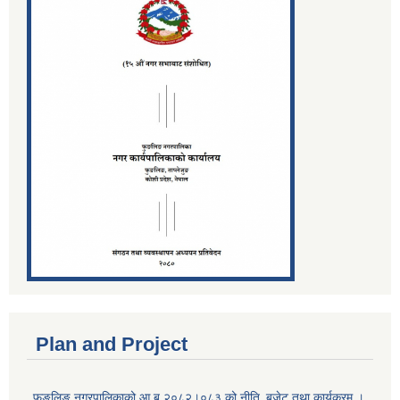
Plan and Project
फुङलिङ नगरपालिकाको आ.ब.२०८२।०८३ को नीति‚ बजेट तथा कार्यक्रम ।