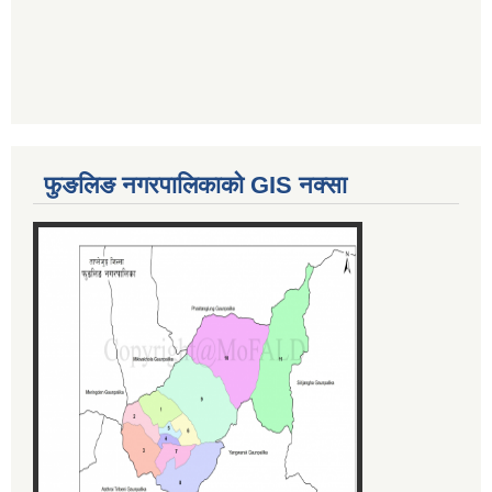
फुङलिङ नगरपालिकाको GIS नक्सा