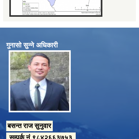
गुनासो सुन्ने अधिकारी
बसन्त राज सुनुवार
सम्पर्क नं.९८४२६६३७५३