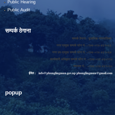
Public Hearing
Public Audit
सम्पर्क ठेगाना
सम्पर्क ठेगाना : फुङलिङ नगरपालिका
नगर प्रमुख सम्पर्क फोन नं: +९७७ ०२४-४६१०६६
नगर उप-प्रमुख सम्पर्क फोन नं: +९७७ ०२४-४६१०६७
कार्यकारी अधिकृत सम्पर्क फोन नं: +९७७ ०२४-४६०११४
फ्याक्स नं.: +९७७ ०२४-४६१०३०
ईमेल :
info@phunglingmun.gov.np
phunglingmun@gmail.com
popup