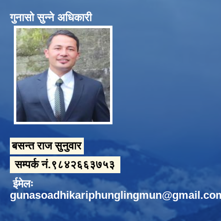
गुनासो सुन्ने अधिकारी
बसन्त राज सुनुवार
सम्पर्क नं.९८४२६६३७५३
ईमेलः
gunasoadhikariphunglingmun@gmail.co