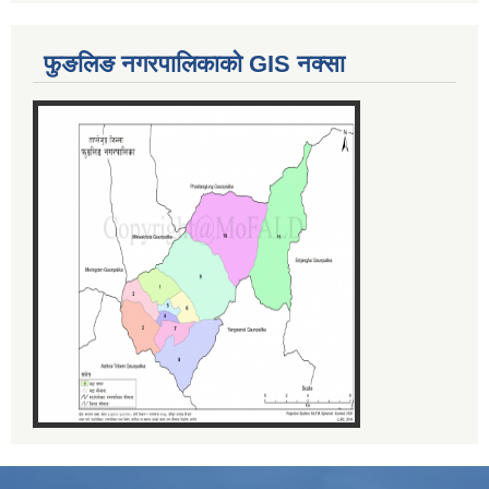
फुङलिङ नगरपालिकाको GIS नक्सा