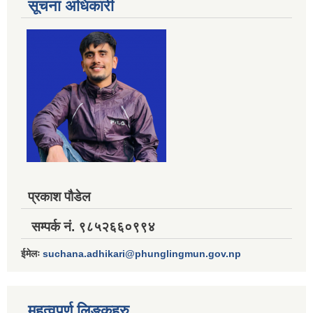
सूचना अधिकारी
प्रकाश पौडेल
सम्पर्क नं. ९८५२६६०९९४
ईमेलः
suchana.adhikari@phunglingmun.gov.np
महत्वपूर्ण लिङ्कहरु