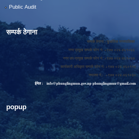
Public Audit
सम्पर्क ठेगाना
सम्पर्क ठेगाना : फुङलिङ नगरपालिका
नगर प्रमुख सम्पर्क फोन नं: +९७७ ०२४-४६१०६६
नगर उप-प्रमुख सम्पर्क फोन नं: +९७७ ०२४-४६१०६७
कार्यकारी अधिकृत सम्पर्क फोन नं: +९७७ ०२४-४६०११४
फ्याक्स नं.: +९७७ ०२४-४६१०३०
ईमेल :
info@phunglingmun.gov.np
phunglingmun@gmail.com
popup