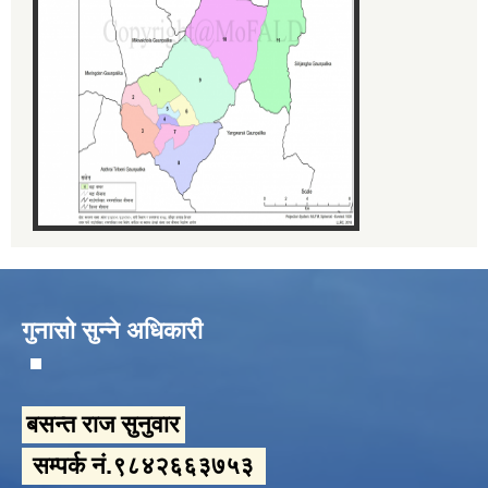
गुनासो सुन्ने अधिकारी
बसन्त राज सुनुवार
सम्पर्क नं.९८४२६६३७५३