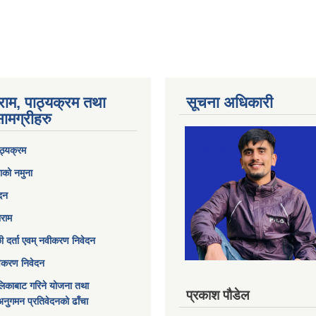
राम, पाठ्यक्रम तथा
सूचना अधिकारी
ामग्रीहरु
ठ्यक्रम
ाको नमुना
ेदन
ाराम
छी दर्ता एवम् नवीकरण निवेदन
विकरण निवेदन
िकाबाट गरिने योजना तथा
प्रकाश पौडेल
अनुगमन प्रतिवेदनको ढाँचा