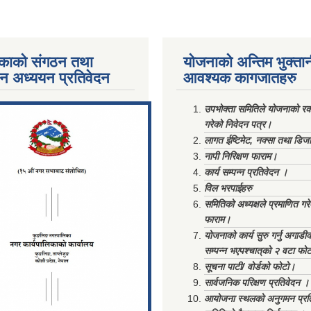
काको संगठन तथा
योजनाको अन्तिम भुक्ता
पन अध्ययन प्रतिवेदन
आवश्यक कागजातहरु
ments/Al...
उपभोक्ता समितिले योजनाको रकम
गरेको निवेदन पत्र।
लागत ईष्टिमेट, नक्सा तथा डिज
नापी निरिक्षण फाराम।
कार्य सम्पन्न प्रतिवेदन ।
विल भरपाईहरु
समितिको अध्यक्षले प्रमाणित गर
फाराम।
योजनाको कार्य सुरु गर्नु अगाडी
सम्पन्न भएपश्चात्‌को २ वटा फो
सूचना पाटी/ वोर्डको फोटो।
सार्वजनिक परिक्षण प्रतिवेदन ।
आयोजना स्थलको अनुगमन प्रत