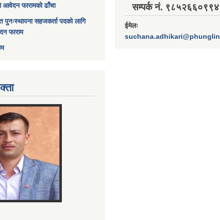
ागि आवेदन फारामको ढाँचा
सम्पर्क नं. ९८५२६६०९९४
त पुनःस्थापना सहजकर्ता पदको लागि
ईमेलः
ेदन फाराम
suchana.adhikari@phungli
ाम
क्ता