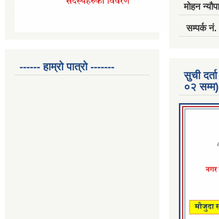
मोहन न्यौपा
सम्पर्क 
------ हाम्रो पात्रो -------
सुची दर
०२ सम्म)