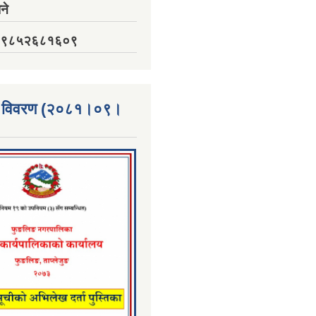
ने
नं. ९८५२६८१६०९
्ता विवरण (२०८१।०९।