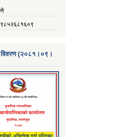
ने
नं. ९८५२६८१६०९
्ता विवरण (२०८१।०९।