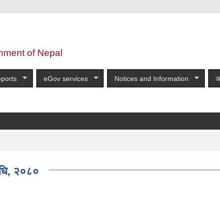
nment of Nepal
ports
eGov services
Notices and Information
अ
िधि, २०८०