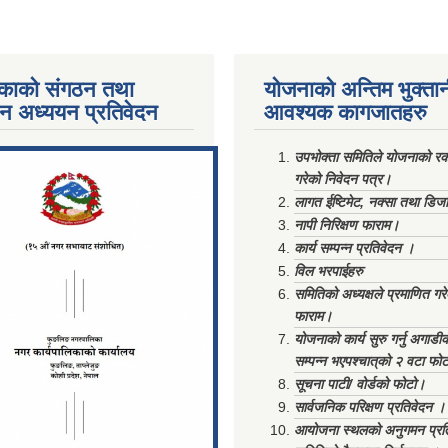
काको संगठन तथा
योजनाको अन्तिम भुक्ता
पन अध्ययन प्रतिवेदन
आवश्यक कागजातहरु
ments/Al...
उपभोक्ता समितिले योजनाको रकम
गरेको निवेदन पत्र।
लागत ईष्टिमेट, नक्सा तथा डिज
नापी निरिक्षण फाराम।
कार्य सम्पन्न प्रतिवेदन ।
विल भरपाईहरु
समितिको अध्यक्षले प्रमाणित गर
फाराम।
योजनाको कार्य सुरु गर्नु अगाडी
सम्पन्न भएपश्चात्‌को २ वटा फो
सूचना पाटी/ वोर्डको फोटो।
सार्वजनिक परिक्षण प्रतिवेदन ।
आयोजना स्थलको अनुगमन प्रत