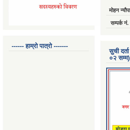
मोहन न्यौपा
सम्पर्क 
------ हाम्रो पात्रो -------
सुची दर
०२ सम्म)