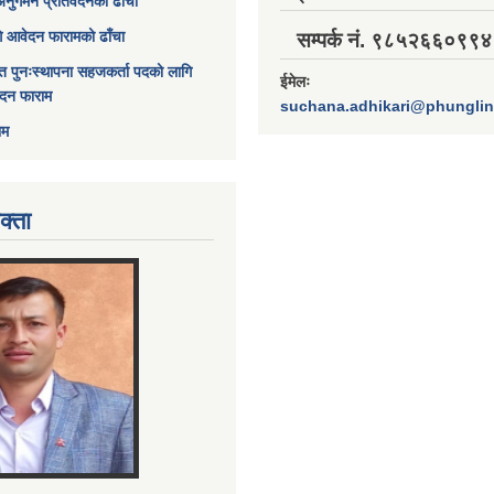
अनुगमन प्रतिवेदनको ढाँचा
ागि आवेदन फारामको ढाँचा
सम्पर्क नं. ९८५२६६०९९४
त पुनःस्थापना सहजकर्ता पदको लागि
ईमेलः
ेदन फाराम
suchana.adhikari@phungli
ाम
क्ता