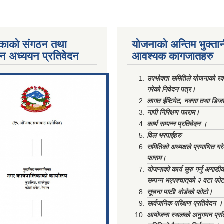
काको संगठन तथा
योजनाको अन्तिम भुक्ता
पन अध्ययन प्रतिवेदन
आवश्यक कागजातहरु
ments/Al...
उपभोक्ता समितिले योजनाको रकम
गरेको निवेदन पत्र।
लागत ईष्टिमेट, नक्सा तथा डिज
नापी निरिक्षण फाराम।
कार्य सम्पन्न प्रतिवेदन ।
विल भरपाईहरु
समितिको अध्यक्षले प्रमाणित गर
फाराम।
योजनाको कार्य सुरु गर्नु अगाडी
सम्पन्न भएपश्चात्‌को २ वटा फो
सूचना पाटी/ वोर्डको फोटो।
सार्वजनिक परिक्षण प्रतिवेदन ।
आयोजना स्थलको अनुगमन प्रत