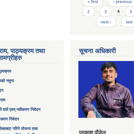
Pages
« first
‹ previous
2
3
4
5
next ›
last
राम, पाठ्यक्रम तथा
सूचना अधिकारी
ामग्रीहरु
ठ्यक्रम
ाको नमुना
ेदन
ाराम
छी दर्ता एवम् नवीकरण निवेदन
विकरण निवेदन
िकाबाट गरिने योजना तथा
प्रकाश पौडेल