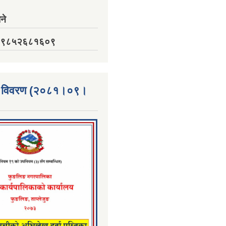
ने
नं. ९८५२६८१६०९
्ता विवरण (२०८१।०९।