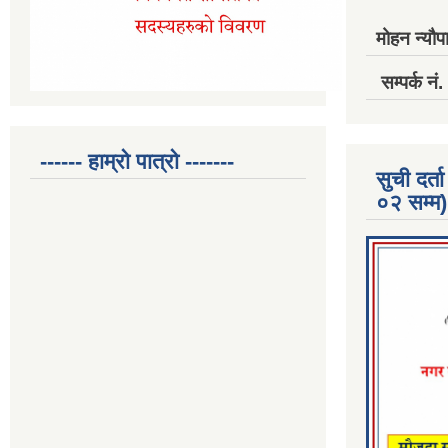
मोहन न्यौपा
सम्पर्क 
------ हाम्रो पात्रो -------
सुची दर
०२ सम्म)