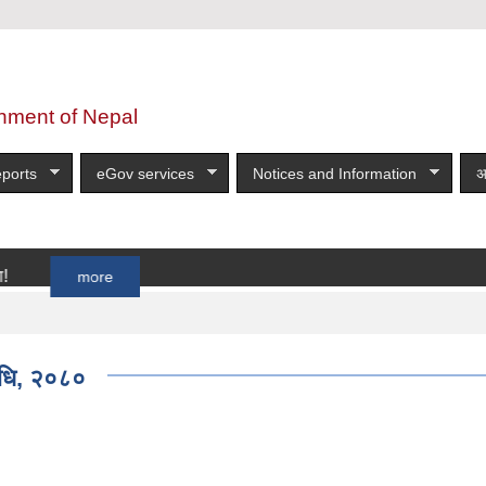
nment of Nepal
ports
eGov services
Notices and Information
अ
more
िधि, २०८०