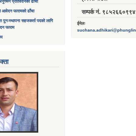
अनुगमन प्रतिवेदनको ढाँचा
ागि आवेदन फारामको ढाँचा
सम्पर्क नं. ९८५२६६०९९४
त पुनःस्थापना सहजकर्ता पदको लागि
ईमेलः
ेदन फाराम
suchana.adhikari@phungli
ाम
क्ता