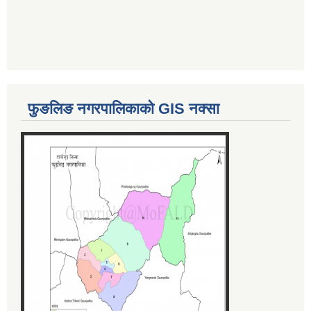
फुङलिङ नगरपालिकाको GIS नक्सा