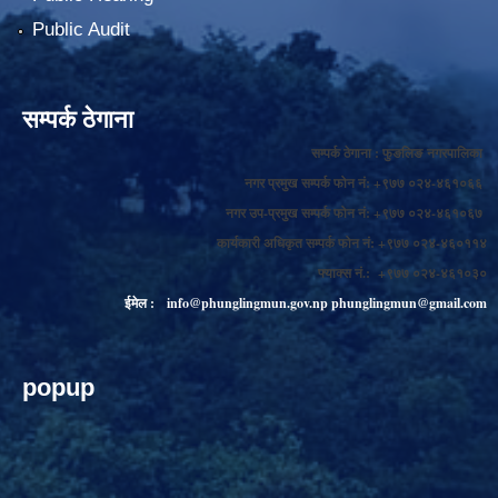
Public Audit
सम्पर्क ठेगाना
सम्पर्क ठेगाना : फुङलिङ नगरपालिका
नगर प्रमुख सम्पर्क फोन नं: +९७७ ०२४-४६१०६६
नगर उप-प्रमुख सम्पर्क फोन नं: +९७७ ०२४-४६१०६७
कार्यकारी अधिकृत सम्पर्क फोन नं: +९७७ ०२४-४६०११४
फ्याक्स नं.: +९७७ ०२४-४६१०३०
ईमेल :
info@phunglingmun.gov.np
phunglingmun@gmail.com
popup