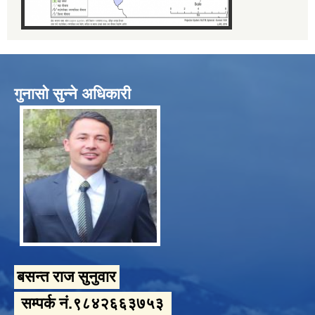
गुनासो सुन्ने अधिकारी
बसन्त राज सुनुवार
सम्पर्क नं.९८४२६६३७५३