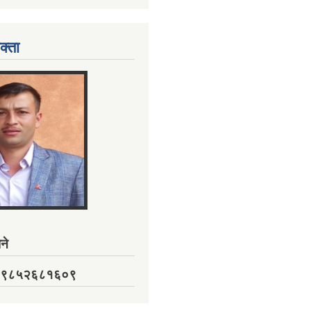
क्ता
ने
नं. ९८५२६८१६०९