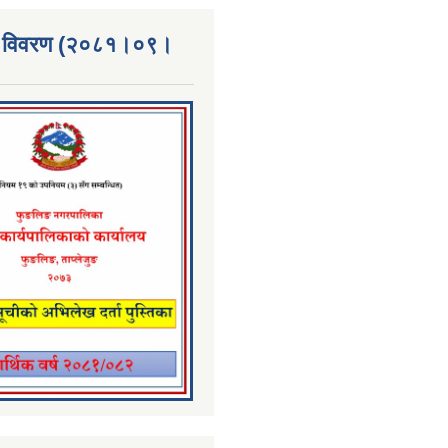
्ता विवरण (२०८१।०९।