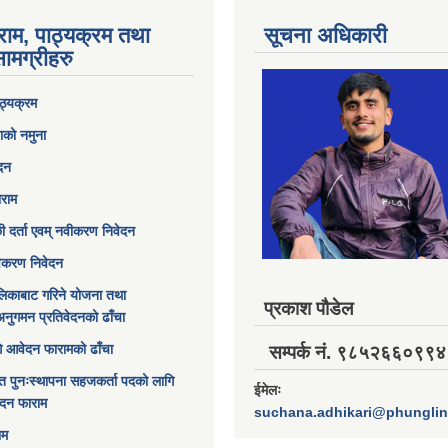
राम, पाठ्यक्रम तथा
सूचना अधिकारी
ामग्रीहरु
ठ्यक्रम
ाको नमुना
ेदन
ाराम
छी दर्ता एवम् नवीकरण निवेदन
विकरण निवेदन
िकाबाट गरिने योजना तथा
प्रकाश पौडेल
अनुगमन प्रतिवेदनको ढाँचा
ागि आवेदन फारामको ढाँचा
सम्पर्क नं. ९८५२६६०९९४
त पुनःस्थापना सहजकर्ता पदको लागि
ईमेलः
ेदन फाराम
suchana.adhikari@phungli
ाम