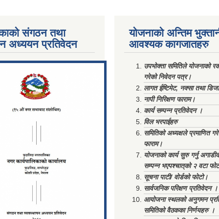
काको संगठन तथा
योजनाको अन्तिम भुक्ता
पन अध्ययन प्रतिवेदन
आवश्यक कागजातहरु
ments/Al...
उपभोक्ता समितिले योजनाको रकम
गरेको निवेदन पत्र।
लागत ईष्टिमेट, नक्सा तथा डिज
नापी निरिक्षण फाराम।
कार्य सम्पन्न प्रतिवेदन ।
विल भरपाईहरु
समितिको अध्यक्षले प्रमाणित गर
फाराम।
योजनाको कार्य सुरु गर्नु अगाडी
सम्पन्न भएपश्चात्‌को २ वटा फो
सूचना पाटी/ वोर्डको फोटो।
सार्वजनिक परिक्षण प्रतिवेदन ।
आयोजना स्थलको अनुगमन प्रत
समितिको वैठकका निर्णयहरु ।