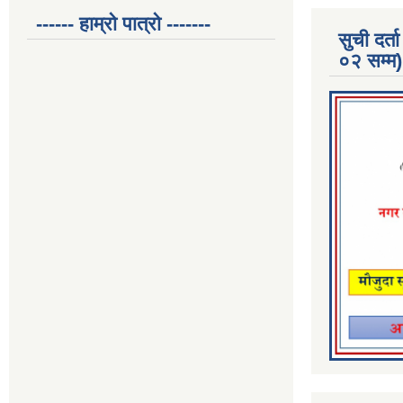
------ हाम्रो पात्रो -------
सुची दर
०२ सम्म)