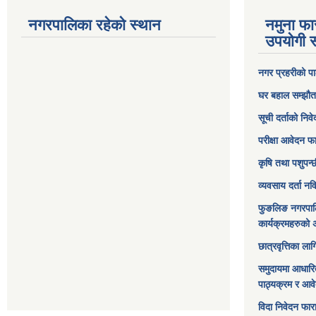
नगरपालिका रहेको स्थान
नमुना फा
उपयोगी स
नगर प्रहरीको पा
घर बहाल सम्झौत
सूची दर्ताको निव
परीक्षा आवेदन फ
कृषि तथा पशुपन्
व्यवसाय दर्ता न
फुङलिङ नगरपाल
कार्यक्रमहरुको 
छात्रवृत्तिका ल
समुदायमा आधारि
पाठ्यक्रम र आव
विदा निवेदन फार