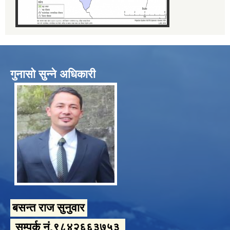
गुनासो सुन्ने अधिकारी
बसन्त राज सुनुवार
सम्पर्क नं.९८४२६६३७५३