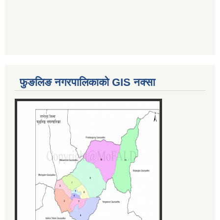
फुङलिङ नगरपालिकाको GIS नक्सा