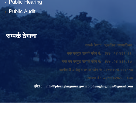
Public Hearing
Public Audit
सम्पर्क ठेगाना
सम्पर्क ठेगाना : फुङलिङ नगरपालिका
नगर प्रमुख सम्पर्क फोन नं: +९७७ ०२४-४६१०६६
नगर उप-प्रमुख सम्पर्क फोन नं: +९७७ ०२४-४६१०६७
कार्यकारी अधिकृत सम्पर्क फोन नं: +९७७ ०२४-४६०११४
फ्याक्स नं.: +९७७ ०२४-४६१०३०
ईमेल :
info@phunglingmun.gov.np
phunglingmun@gmail.com
popup