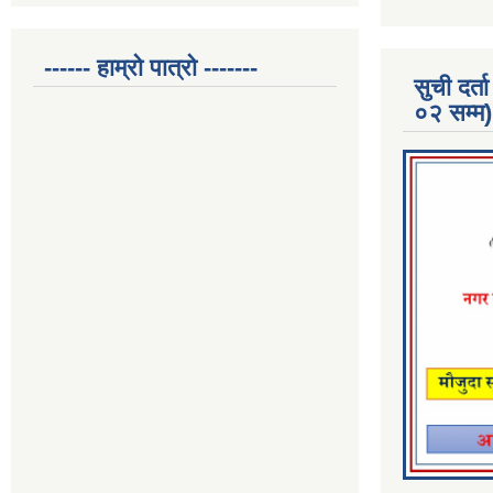
------ हाम्रो पात्रो -------
सुची दर
०२ सम्म)