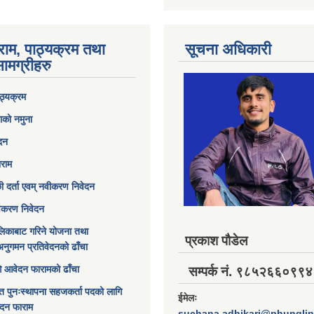
राम, पाठ्यक्रम तथा
सूचना अधिकारी
ामग्रीहरु
ठ्यक्रम
ाको नमुना
ेदन
ाराम
छी दर्ता एवम् नवीकरण निवेदन
विकरण निवेदन
िकाबाट गरिने योजना तथा
प्रकाश पौडेल
अनुगमन प्रतिवेदनको ढाँचा
ागि आवेदन फारामको ढाँचा
सम्पर्क नं. ९८५२६६०९९४
त पुनःस्थापना सहजकर्ता पदको लागि
ईमेलः
ेदन फाराम
suchana.adhikari@phungli