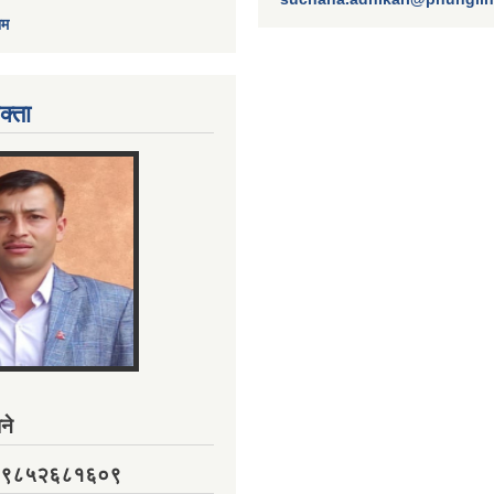
ाम
क्ता
ने
नं. ९८५२६८१६०९