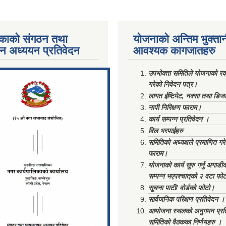
काको संगठन तथा
योजनाको अन्तिम भुक्ता
पन अध्ययन प्रतिवेदन
आवश्यक कागजातहरु
ments/Al...
उपभोक्ता समितिले योजनाको रकम
गरेको निवेदन पत्र।
लागत ईष्टिमेट, नक्सा तथा डिज
नापी निरिक्षण फाराम।
कार्य सम्पन्न प्रतिवेदन ।
विल भरपाईहरु
समितिको अध्यक्षले प्रमाणित गर
फाराम।
योजनाको कार्य सुरु गर्नु अगाडी
सम्पन्न भएपश्चात्‌को २ वटा फो
सूचना पाटी/ वोर्डको फोटो।
सार्वजनिक परिक्षण प्रतिवेदन ।
आयोजना स्थलको अनुगमन प्रत
समितिको वैठकका निर्णयहरु ।