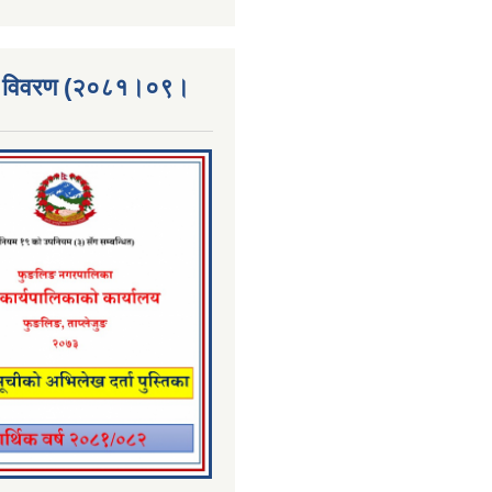
्ता विवरण (२०८१।०९।