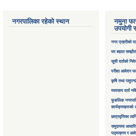
नगरपालिका रहेको स्थान
नमुना फा
उपयोगी स
नगर प्रहरीको पा
घर बहाल सम्झौत
सूची दर्ताको निव
परीक्षा आवेदन फ
कृषि तथा पशुपन्
व्यवसाय दर्ता न
फुङलिङ नगरपाल
कार्यक्रमहरुको 
छात्रवृत्तिका ल
समुदायमा आधारि
पाठ्यक्रम र आव