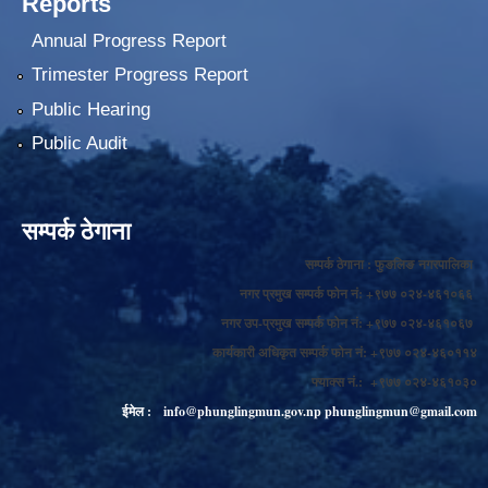
Reports
Annual Progress Report
Trimester Progress Report
Public Hearing
Public Audit
सम्पर्क ठेगाना
सम्पर्क ठेगाना : फुङलिङ नगरपालिका
नगर प्रमुख सम्पर्क फोन नं: +९७७ ०२४-४६१०६६
नगर उप-प्रमुख सम्पर्क फोन नं: +९७७ ०२४-४६१०६७
कार्यकारी अधिकृत सम्पर्क फोन नं: +९७७ ०२४-४६०११४
फ्याक्स नं.: +९७७ ०२४-४६१०३०
ईमेल :
info@phunglingmun.gov.np
phunglingmun@gmail.com