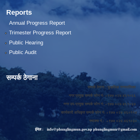
Reports
Annual Progress Report
Trimester Progress Report
Public Hearing
Public Audit
सम्पर्क ठेगाना
सम्पर्क ठेगाना : फुङलिङ नगरपालिका
नगर प्रमुख सम्पर्क फोन नं: +९७७ ०२४-४६१०६६
नगर उप-प्रमुख सम्पर्क फोन नं: +९७७ ०२४-४६१०६७
कार्यकारी अधिकृत सम्पर्क फोन नं: +९७७ ०२४-४६०११४
फ्याक्स नं.: +९७७ ०२४-४६१०३०
ईमेल :
info@phunglingmun.gov.np
phunglingmun@gmail.com