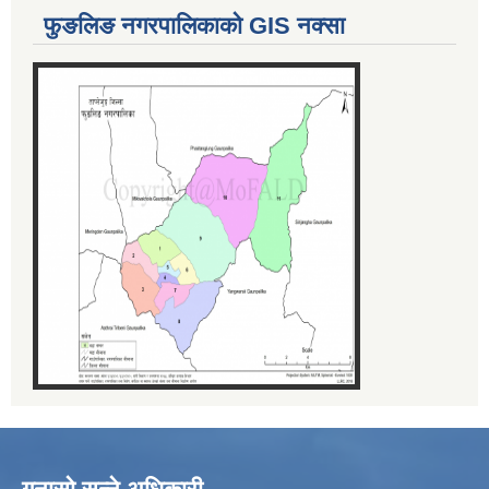
फुङलिङ नगरपालिकाको GIS नक्सा