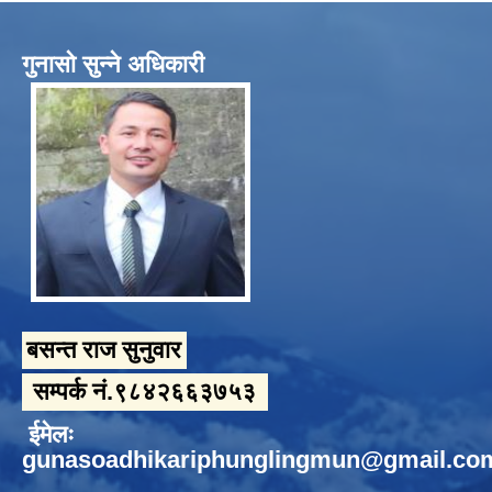
गुनासो सुन्ने अधिकारी
बसन्त राज सुनुवार
सम्पर्क नं.९८४२६६३७५३
ईमेलः
gunasoadhikariphunglingmun@gmail.co