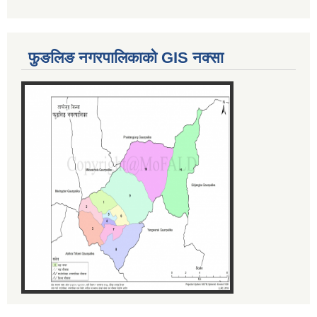
फुङलिङ नगरपालिकाको GIS नक्सा