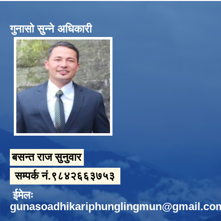
गुनासो सुन्ने अधिकारी
बसन्त राज सुनुवार
सम्पर्क नं.९८४२६६३७५३
ईमेलः
gunasoadhikariphunglingmun@gmail.co