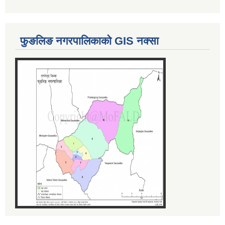
फुङलिङ नगरपालिकाको GIS नक्सा