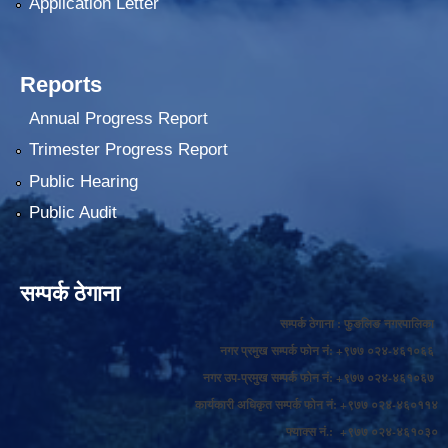
Application Letter
Reports
Annual Progress Report
Trimester Progress Report
Public Hearing
Public Audit
सम्पर्क ठेगाना
सम्पर्क ठेगाना : फुङलिङ नगरपालिका
नगर प्रमुख सम्पर्क फोन नं: +९७७ ०२४-४६१०६६
नगर उप-प्रमुख सम्पर्क फोन नं: +९७७ ०२४-४६१०६७
कार्यकारी अधिकृत सम्पर्क फोन नं: +९७७ ०२४-४६०११४
फ्याक्स नं.: +९७७ ०२४-४६१०३०