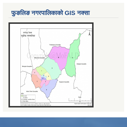
फुङलिङ नगरपालिकाको GIS नक्सा