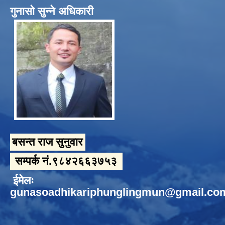
गुनासो सुन्ने अधिकारी
बसन्त राज सुनुवार
सम्पर्क नं.९८४२६६३७५३
ईमेलः
gunasoadhikariphunglingmun@gmail.co