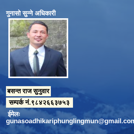
गुनासो सुन्ने अधिकारी
बसन्त राज सुनुवार
सम्पर्क नं.९८४२६६३७५३
ईमेलः
gunasoadhikariphunglingmun@gmail.co