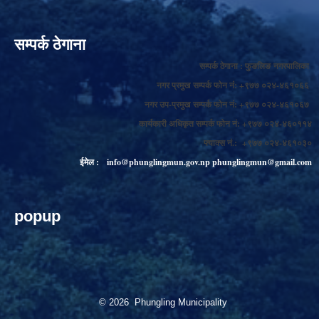
सम्पर्क ठेगाना
सम्पर्क ठेगाना : फुङलिङ नगरपालिका
नगर प्रमुख सम्पर्क फोन नं: +९७७ ०२४-४६१०६६
नगर उप-प्रमुख सम्पर्क फोन नं: +९७७ ०२४-४६१०६७
कार्यकारी अधिकृत सम्पर्क फोन नं: +९७७ ०२४-४६०११४
फ्याक्स नं.: +९७७ ०२४-४६१०३०
ईमेल :
info@phunglingmun.gov.np
phunglingmun@gmail.com
popup
© 2026 Phungling Municipality