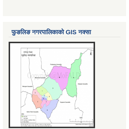
फुङलिङ नगरपालिकाको GIS नक्सा