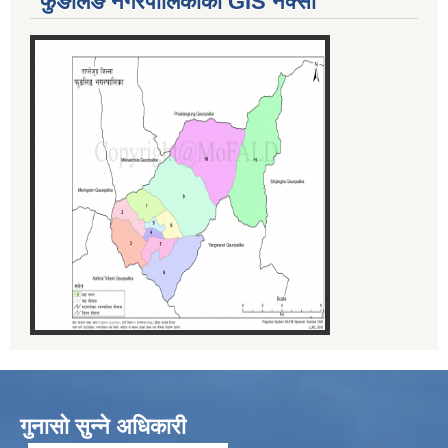
फुङलिङ नगरपालिकाको GIS नक्सा
गुनासो सुन्ने अधिकारी