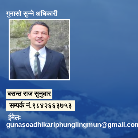
गुनासो सुन्ने अधिकारी
बसन्त राज सुनुवार
सम्पर्क नं.९८४२६६३७५३
ईमेलः
gunasoadhikariphunglingmun@gmail.co