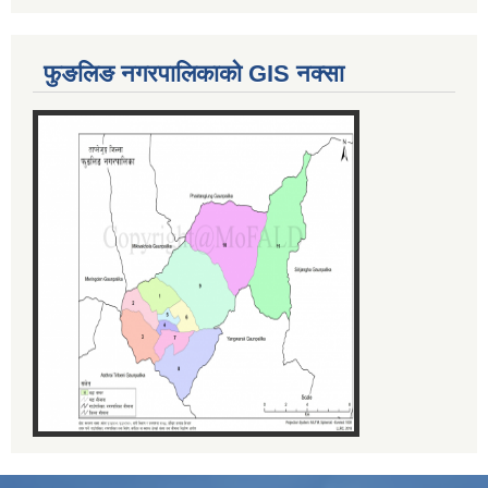
फुङलिङ नगरपालिकाको GIS नक्सा