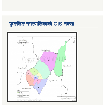
फुङलिङ नगरपालिकाको GIS नक्सा