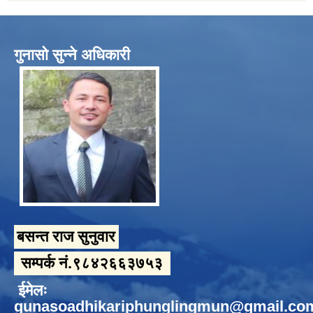
गुनासो सुन्ने अधिकारी
बसन्त राज सुनुवार
सम्पर्क नं.९८४२६६३७५३
ईमेलः
gunasoadhikariphunglingmun@gmail.co