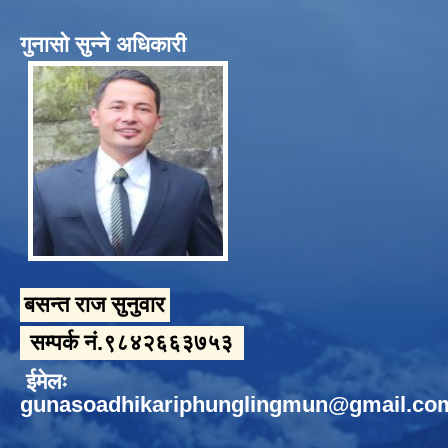
गुनासो सुन्ने अधिकारी
बसन्त राज सुनुवार
सम्पर्क नं.९८४२६६३७५३
ईमेलः
gunasoadhikariphunglingmun@gmail.co