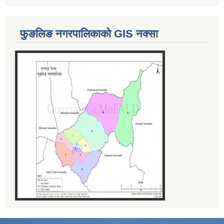
फुङलिङ नगरपालिकाको GIS नक्सा