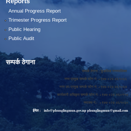
Reports
Annual Progress Report
Trimester Progress Report
Public Hearing
Public Audit
सम्पर्क ठेगाना
सम्पर्क ठेगाना : फुङलिङ नगरपालिका
नगर प्रमुख सम्पर्क फोन नं: +९७७ ०२४-४६१०६६
नगर उप-प्रमुख सम्पर्क फोन नं: +९७७ ०२४-४६१०६७
कार्यकारी अधिकृत सम्पर्क फोन नं: +९७७ ०२४-४६०११४
फ्याक्स नं.: +९७७ ०२४-४६१०३०
ईमेल :
info@phunglingmun.gov.np
phunglingmun@gmail.com