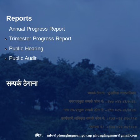
Reports
Annual Progress Report
Trimester Progress Report
Public Hearing
Public Audit
सम्पर्क ठेगाना
सम्पर्क ठेगाना : फुङलिङ नगरपालिका
नगर प्रमुख सम्पर्क फोन नं: +९७७ ०२४-४६१०६६
नगर उप-प्रमुख सम्पर्क फोन नं: +९७७ ०२४-४६१०६७
कार्यकारी अधिकृत सम्पर्क फोन नं: +९७७ ०२४-४६०११४
फ्याक्स नं.: +९७७ ०२४-४६१०३०
ईमेल :
info@phunglingmun.gov.np
phunglingmun@gmail.com