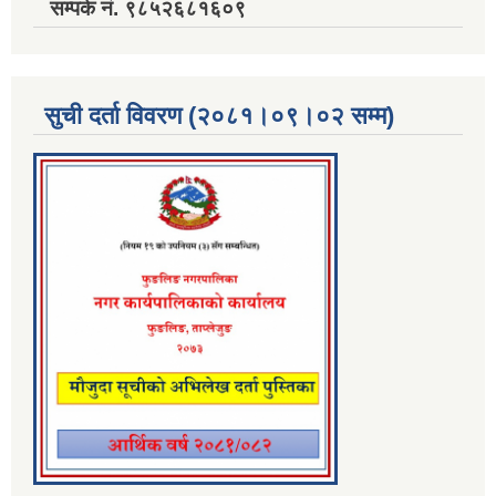
सम्पर्क नं. ९८५२६८१६०९
सुची दर्ता विवरण (२०८१।०९।०२ सम्म)