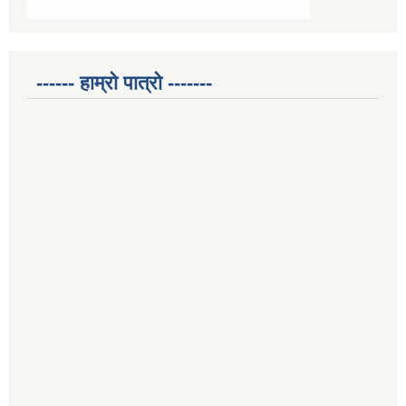
------ हाम्रो पात्रो -------