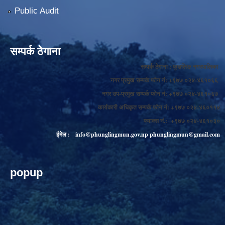
Public Audit
सम्पर्क ठेगाना
सम्पर्क ठेगाना : फुङलिङ नगरपालिका
नगर प्रमुख सम्पर्क फोन नं: +९७७ ०२४-४६१०६६
नगर उप-प्रमुख सम्पर्क फोन नं: +९७७ ०२४-४६१०६७
कार्यकारी अधिकृत सम्पर्क फोन नं: +९७७ ०२४-४६०११४
फ्याक्स नं.: +९७७ ०२४-४६१०३०
ईमेल :
info@phunglingmun.gov.np
phunglingmun@gmail.com
popup