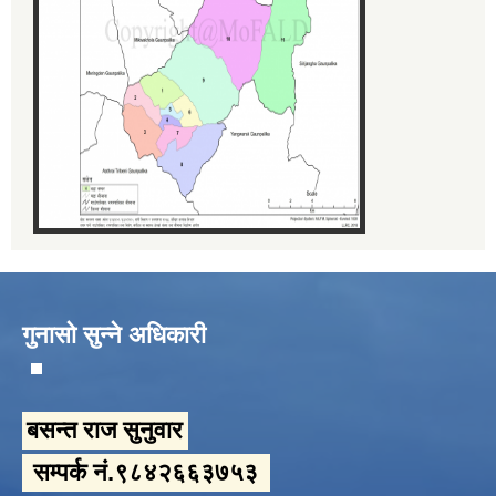
गुनासो सुन्ने अधिकारी
बसन्त राज सुनुवार
सम्पर्क नं.९८४२६६३७५३