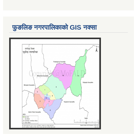
फुङलिङ नगरपालिकाको GIS नक्सा