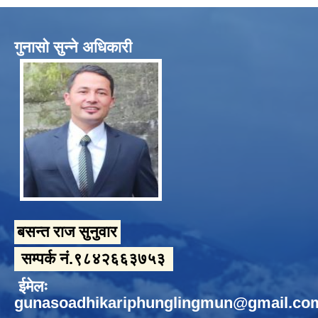
गुनासो सुन्ने अधिकारी
बसन्त राज सुनुवार
सम्पर्क नं.९८४२६६३७५३
ईमेलः
gunasoadhikariphunglingmun@gmail.co