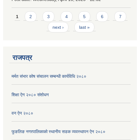
Pages
1
2
3
4
5
6
7
next ›
last »
राजपत्र
मर्मत संभार कोष संचालन सम्बन्धी कार्यविधि २०८०
शिक्षा ऐन २०८० संशोधन
वन ऐन २०८०
फुङलिङ नगरपालिकाको स्थानीय सडक व्यवस्थापन ऐन २०८०