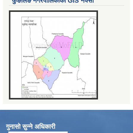
फुङलिङ नगरपालिकाको GIS नक्सा
गुनासो सुन्ने अधिकारी