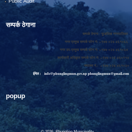
Public Audit
सम्पर्क ठेगाना
सम्पर्क ठेगाना : फुङलिङ नगरपालिका
नगर प्रमुख सम्पर्क फोन नं: +९७७ ०२४-४६१०६६
नगर उप-प्रमुख सम्पर्क फोन नं: +९७७ ०२४-४६१०६७
कार्यकारी अधिकृत सम्पर्क फोन नं: +९७७ ०२४-४६०११४
फ्याक्स नं.: +९७७ ०२४-४६१०३०
ईमेल :
info@phunglingmun.gov.np
phunglingmun@gmail.com
popup
© 2026 Phungling Municipality