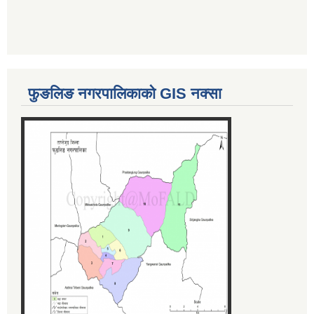
फुङलिङ नगरपालिकाको GIS नक्सा