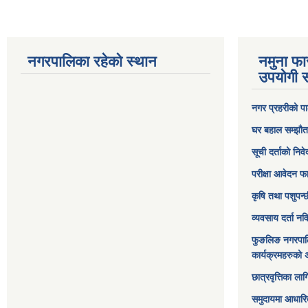
नगरपालिका रहेको स्थान
नमुना फा
उपयोगी स
नगर प्रहरीको पा
घर बहाल सम्झौत
सूची दर्ताको निव
परीक्षा आवेदन फ
कृषि तथा पशुपन्
व्यवसाय दर्ता न
फुङलिङ नगरपाल
कार्यक्रमहरुको 
छात्रवृत्तिका ल
समुदायमा आधारि