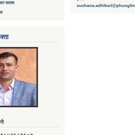
ेदन फाराम
suchana.adhikari@phungli
ाम
क्ता
ने