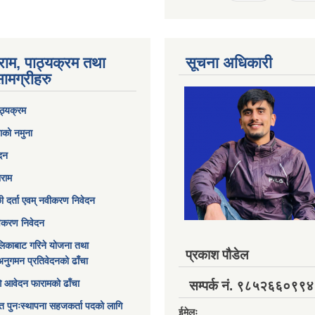
राम, पाठ्यक्रम तथा
सूचना अधिकारी
ामग्रीहरु
ठ्यक्रम
ाको नमुना
ेदन
ाराम
छी दर्ता एवम् नवीकरण निवेदन
विकरण निवेदन
िकाबाट गरिने योजना तथा
प्रकाश पौडेल
अनुगमन प्रतिवेदनको ढाँचा
ागि आवेदन फारामको ढाँचा
सम्पर्क नं. ९८५२६६०९९४
त पुनःस्थापना सहजकर्ता पदको लागि
ईमेलः