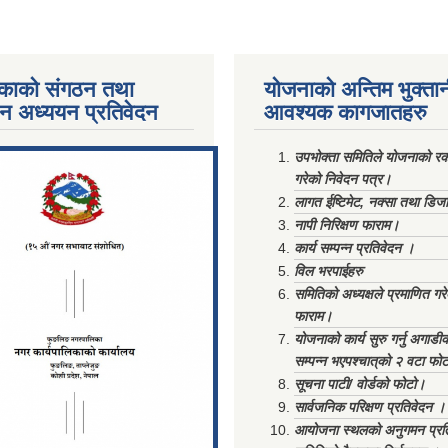
काको संगठन तथा
योजनाको अन्तिम भुक्ता
पन अध्ययन प्रतिवेदन
आवश्यक कागजातहरु
ments/Al...
उपभोक्ता समितिले योजनाको रकम
गरेको निवेदन पत्र।
लागत ईष्टिमेट, नक्सा तथा डिज
नापी निरिक्षण फाराम।
कार्य सम्पन्न प्रतिवेदन ।
विल भरपाईहरु
समितिको अध्यक्षले प्रमाणित गर
फाराम।
योजनाको कार्य सुरु गर्नु अगाडी
सम्पन्न भएपश्चात्‌को २ वटा फो
सूचना पाटी/ वोर्डको फोटो।
सार्वजनिक परिक्षण प्रतिवेदन ।
आयोजना स्थलको अनुगमन प्रत