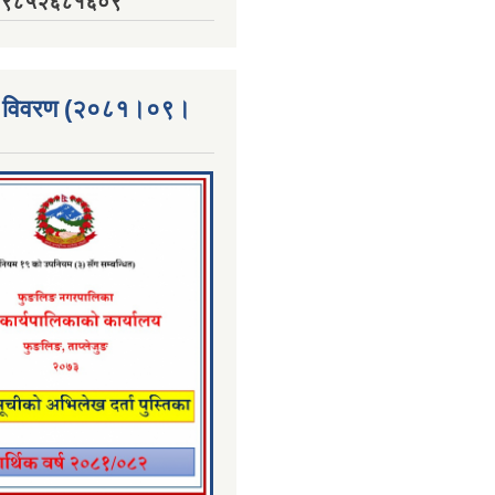
नं. ९८५२६८१६०९
्ता विवरण (२०८१।०९।