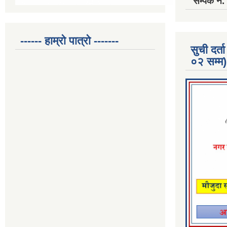
सम्पर्क 
------ हाम्रो पात्रो -------
सुची दर
०२ सम्म)