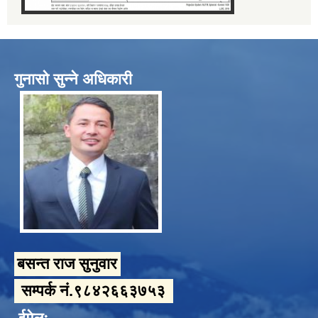
गुनासो सुन्ने अधिकारी
बसन्त राज सुनुवार
सम्पर्क नं.९८४२६६३७५३