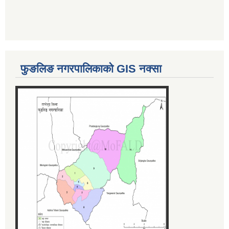
फुङलिङ नगरपालिकाको GIS नक्सा