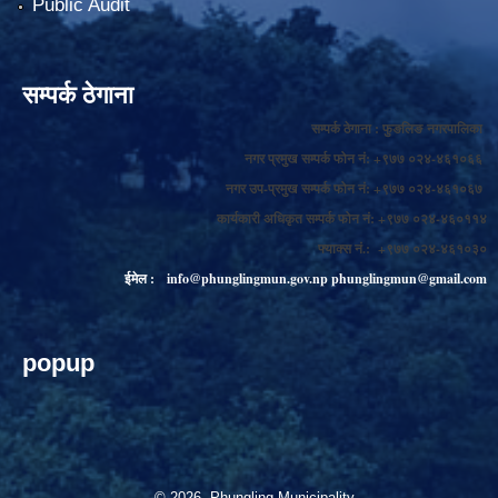
Public Audit
सम्पर्क ठेगाना
सम्पर्क ठेगाना : फुङलिङ नगरपालिका
नगर प्रमुख सम्पर्क फोन नं: +९७७ ०२४-४६१०६६
नगर उप-प्रमुख सम्पर्क फोन नं: +९७७ ०२४-४६१०६७
कार्यकारी अधिकृत सम्पर्क फोन नं: +९७७ ०२४-४६०११४
फ्याक्स नं.: +९७७ ०२४-४६१०३०
ईमेल :
info@phunglingmun.gov.np
phunglingmun@gmail.com
popup
© 2026 Phungling Municipality