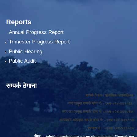
Reports
Annual Progress Report
Trimester Progress Report
Public Hearing
Public Audit
सम्पर्क ठेगाना
सम्पर्क ठेगाना : फुङलिङ नगरपालिका
नगर प्रमुख सम्पर्क फोन नं: +९७७ ०२४-४६१०६६
नगर उप-प्रमुख सम्पर्क फोन नं: +९७७ ०२४-४६१०६७
कार्यकारी अधिकृत सम्पर्क फोन नं: +९७७ ०२४-४६०११४
फ्याक्स नं.: +९७७ ०२४-४६१०३०
ईमेल :
info@phunglingmun.gov.np
phunglingmun@gmail.com