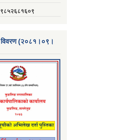
नं. ९८५२६८१६०९
्ता विवरण (२०८१।०९।