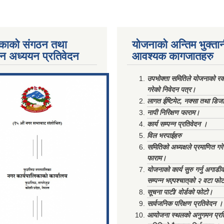
काको संगठन तथा
योजनाको अन्तिम भुक्ता
पन अध्ययन प्रतिवेदन
आवश्यक कागजातहरु
ments/Al...
उपभोक्ता समितिले योजनाको रकम
गरेको निवेदन पत्र।
लागत ईष्टिमेट, नक्सा तथा डिज
नापी निरिक्षण फाराम।
कार्य सम्पन्न प्रतिवेदन ।
विल भरपाईहरु
समितिको अध्यक्षले प्रमाणित गर
फाराम।
योजनाको कार्य सुरु गर्नु अगाडी
सम्पन्न भएपश्चात्‌को २ वटा फो
सूचना पाटी/ वोर्डको फोटो।
सार्वजनिक परिक्षण प्रतिवेदन ।
आयोजना स्थलको अनुगमन प्रत