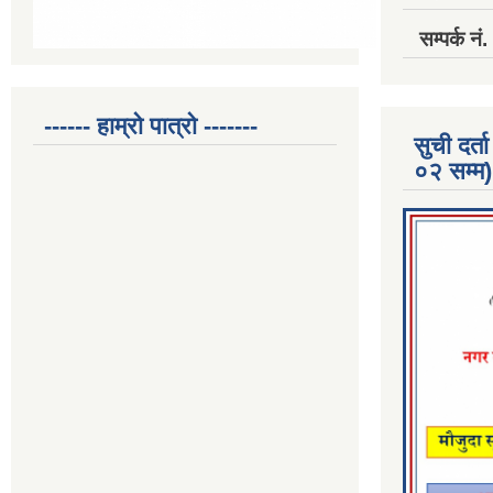
सम्पर्क 
------ हाम्रो पात्रो -------
सुची दर
०२ सम्म)