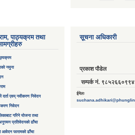
राम, पाठ्यक्रम तथा
सूचना अधिकारी
ामग्रीहरु
ठ्यक्रम
ाको नमुना
प्रकाश पौडेल
ेदन
सम्पर्क नं. ९८५२६६०९९४
ाराम
ईमेलः
छी दर्ता एवम् नवीकरण निवेदन
suchana.adhikari@phungli
विकरण निवेदन
िकाबाट गरिने योजना तथा
अनुगमन प्रतिवेदनको ढाँचा
ागि आवेदन फारामको ढाँचा