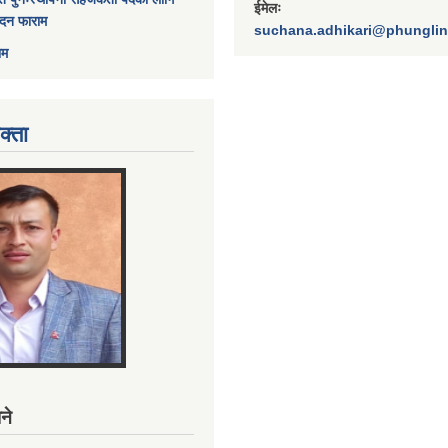
ईमेलः
ेदन फाराम
suchana.adhikari@phungli
ाम
क्ता
ने