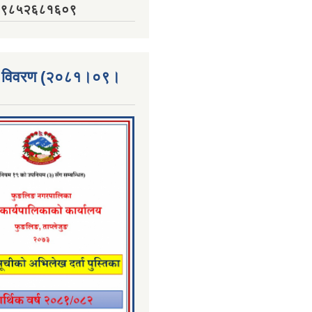
नं. ९८५२६८१६०९
्ता विवरण (२०८१।०९।