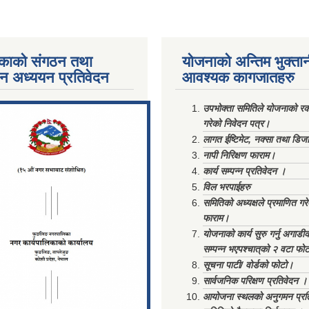
काको संगठन तथा
योजनाको अन्तिम भुक्ता
पन अध्ययन प्रतिवेदन
आवश्यक कागजातहरु
ments/Al...
उपभोक्ता समितिले योजनाको रकम
गरेको निवेदन पत्र।
लागत ईष्टिमेट, नक्सा तथा डिज
नापी निरिक्षण फाराम।
कार्य सम्पन्न प्रतिवेदन ।
विल भरपाईहरु
समितिको अध्यक्षले प्रमाणित गर
फाराम।
योजनाको कार्य सुरु गर्नु अगाडी
सम्पन्न भएपश्चात्‌को २ वटा फो
सूचना पाटी/ वोर्डको फोटो।
सार्वजनिक परिक्षण प्रतिवेदन ।
आयोजना स्थलको अनुगमन प्रत