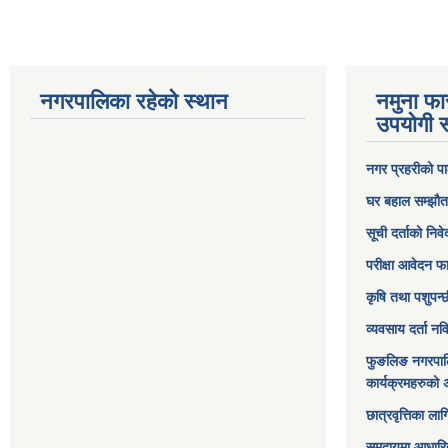
नगरपालिका रहेको स्थान
नमुना फा
उपयोगी स
नगर प्रहरीको पा
घर बहाल सम्झौत
सूची दर्ताको निव
परीक्षा आवेदन फ
कृषि तथा पशुपन्
व्यवसाय दर्ता न
फुङलिङ नगरपाल
कार्यक्रमहरुको 
छात्रवृत्तिका ल
समुदायमा आधारि