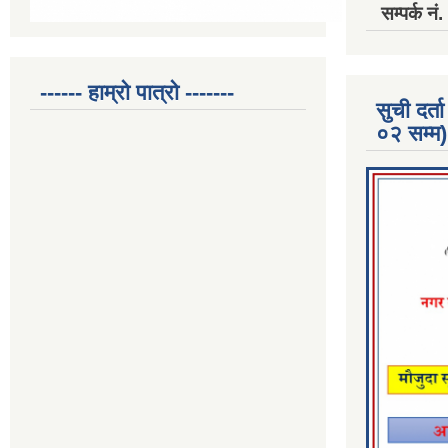
सम्पर्क 
------ हाम्रो पात्रो -------
सुची दर
०२ सम्म)