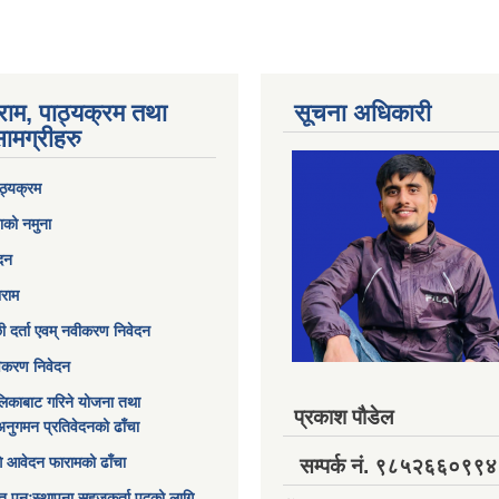
राम, पाठ्यक्रम तथा
सूचना अधिकारी
ामग्रीहरु
ठ्यक्रम
ाको नमुना
ेदन
ाराम
छी दर्ता एवम् नवीकरण निवेदन
विकरण निवेदन
िकाबाट गरिने योजना तथा
प्रकाश पौडेल
अनुगमन प्रतिवेदनको ढाँचा
ागि आवेदन फारामको ढाँचा
सम्पर्क नं. ९८५२६६०९९४
त पुनःस्थापना सहजकर्ता पदको लागि