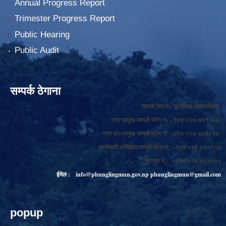
Annual Progress Report
Trimester Progress Report
Public Hearing
Public Audit
सम्पर्क ठेगाना
सम्पर्क ठेगाना : फुङलिङ नगरपालिका
नगर प्रमुख सम्पर्क फोन नं: +९७७ ०२४-४६१०६६
नगर उप-प्रमुख सम्पर्क फोन नं: +९७७ ०२४-४६१०६७
कार्यकारी अधिकृत सम्पर्क फोन नं: +९७७ ०२४-४६०११४
फ्याक्स नं.: +९७७ ०२४-४६१०३०
ईमेल :
info@phunglingmun.gov.np
phunglingmun@gmail.com
popup