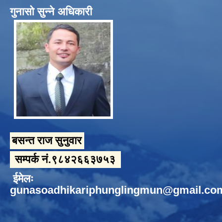
गुनासो सुन्ने अधिकारी
बसन्त राज सुनुवार
सम्पर्क नं.९८४२६६३७५३
ईमेलः
gunasoadhikariphunglingmun@gmail.co