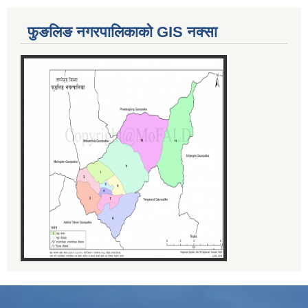
फुङलिङ नगरपालिकाको GIS नक्सा