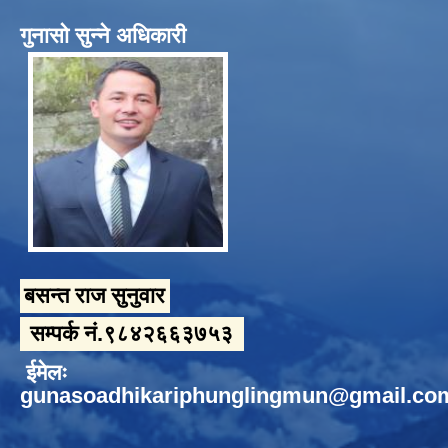
गुनासो सुन्ने अधिकारी
बसन्त राज सुनुवार
सम्पर्क नं.९८४२६६३७५३
ईमेलः
gunasoadhikariphunglingmun@gmail.co