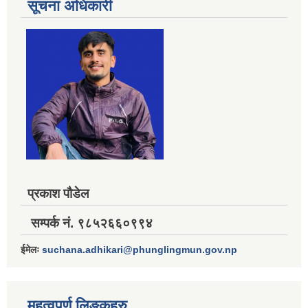
सूचना अधिकारी
प्रकाश पौडेल
सम्पर्क नं. ९८५२६६०९९४
ईमेलः
suchana.adhikari@phunglingmun.gov.np
महत्वपूर्ण लिङ्कहरु