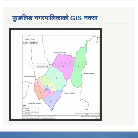
फुङलिङ नगरपालिकाको GIS नक्सा