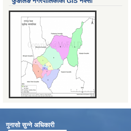
फुङलिङ नगरपालिकाको GIS नक्सा
गुनासो सुन्ने अधिकारी