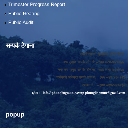
Trimester Progress Report
Public Hearing
Public Audit
सम्पर्क ठेगाना
सम्पर्क ठेगाना : फुङलिङ नगरपालिका
नगर प्रमुख सम्पर्क फोन नं: +९७७ ०२४-४६१०६६
नगर उप-प्रमुख सम्पर्क फोन नं: +९७७ ०२४-४६१०६७
कार्यकारी अधिकृत सम्पर्क फोन नं: +९७७ ०२४-४६०११४
फ्याक्स नं.: +९७७ ०२४-४६१०३०
ईमेल :
info@phunglingmun.gov.np
phunglingmun@gmail.com
popup