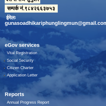
सम्पर्क नं.९८४२६६३७५३
ईमेलः
gunasoadhikariphunglingmun@gmail.co
eGov services
Vital Registration
Social Security
Citizen Charter
Application Letter
Reports
Annual Progress Report