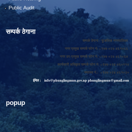
Public Audit
सम्पर्क ठेगाना
सम्पर्क ठेगाना : फुङलिङ नगरपालिका
नगर प्रमुख सम्पर्क फोन नं: +९७७ ०२४-४६१०६६
नगर उप-प्रमुख सम्पर्क फोन नं: +९७७ ०२४-४६१०६७
कार्यकारी अधिकृत सम्पर्क फोन नं: +९७७ ०२४-४६०११४
फ्याक्स नं.: +९७७ ०२४-४६१०३०
ईमेल :
info@phunglingmun.gov.np
phunglingmun@gmail.com
popup