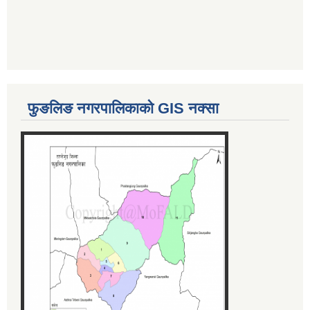
फुङलिङ नगरपालिकाको GIS नक्सा