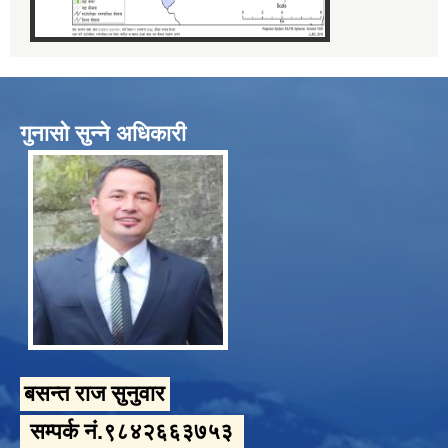
गुनासो सुन्ने अधिकारी
बसन्त राज सुनुवार
सम्पर्क नं.९८४२६६३७५३