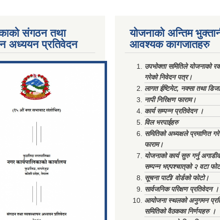
काको संगठन तथा
योजनाको अन्तिम भुक्ता
पन अध्ययन प्रतिवेदन
आवश्यक कागजातहरु
ments/Al...
उपभोक्ता समितिले योजनाको रकम
गरेको निवेदन पत्र।
लागत ईष्टिमेट, नक्सा तथा डिज
नापी निरिक्षण फाराम।
कार्य सम्पन्न प्रतिवेदन ।
विल भरपाईहरु
समितिको अध्यक्षले प्रमाणित गर
फाराम।
योजनाको कार्य सुरु गर्नु अगाडी
सम्पन्न भएपश्चात्‌को २ वटा फो
सूचना पाटी/ वोर्डको फोटो।
सार्वजनिक परिक्षण प्रतिवेदन ।
आयोजना स्थलको अनुगमन प्रत
समितिको वैठकका निर्णयहरु ।