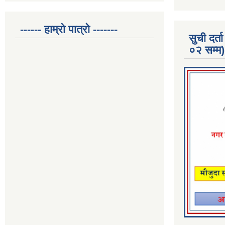
------ हाम्रो पात्रो -------
सुची दर
०२ सम्म)