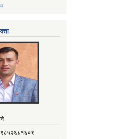
ाम
क्ता
ने
नं. ९८५२६८१६०९