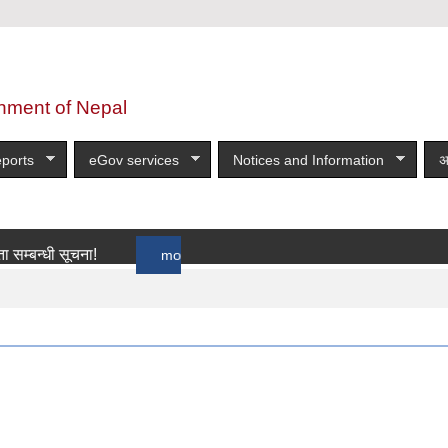
nment of Nepal
ports
eGov services
Notices and Information
अ
न्धी सूचना!
more