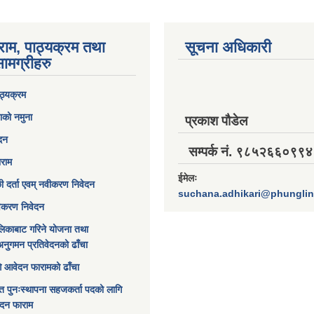
राम, पाठ्यक्रम तथा
सूचना अधिकारी
ामग्रीहरु
ठ्यक्रम
ाको नमुना
प्रकाश पौडेल
ेदन
सम्पर्क नं. ९८५२६६०९९४
ाराम
ईमेलः
छी दर्ता एवम् नवीकरण निवेदन
suchana.adhikari@phungli
विकरण निवेदन
िकाबाट गरिने योजना तथा
अनुगमन प्रतिवेदनको ढाँचा
ागि आवेदन फारामको ढाँचा
त पुनःस्थापना सहजकर्ता पदको लागि
ेदन फाराम