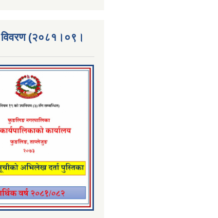
्ता विवरण (२०८१।०९।