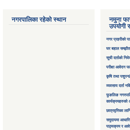
नगरपालिका रहेको स्थान
नमुना फा
उपयोगी स
नगर प्रहरीको पा
घर बहाल सम्झौत
सूची दर्ताको निव
परीक्षा आवेदन फ
कृषि तथा पशुपन्
व्यवसाय दर्ता न
फुङलिङ नगरपाल
कार्यक्रमहरुको 
छात्रवृत्तिका ल
समुदायमा आधारि
पाठ्यक्रम र आव