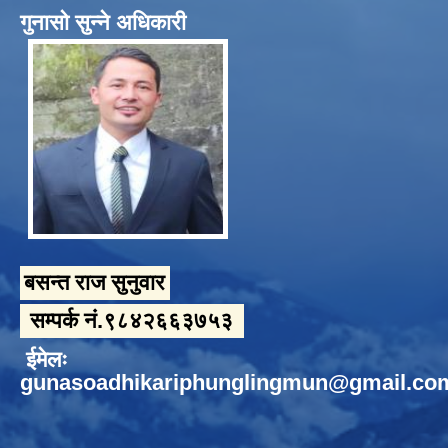
गुनासो सुन्ने अधिकारी
बसन्त राज सुनुवार
सम्पर्क नं.९८४२६६३७५३
ईमेलः
gunasoadhikariphunglingmun@gmail.co