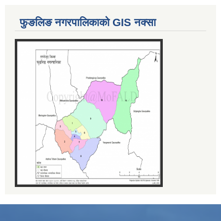
फुङलिङ नगरपालिकाको GIS नक्सा